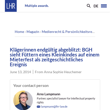
DE
Multiple awards.
Home
›
Magazin
›
Medienrecht & Persönlichkeitsrecht
›
Kläger
Klägerinnen endgültig abgeblitzt: BGH
sieht Füttern eines Kleinkindes auf einem
Mieterfest als zeitgeschichtliches
Ereignis
June 13, 2014
From
Anna Sophie Heuchemer
Your contact person
Arno Lampmann
Partner, specialist lawyer for intellectual property
rights
lampmann@lhr-law.de