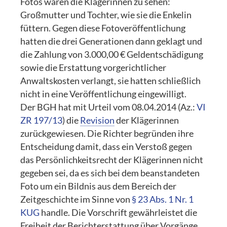
Fotos waren die Klägerinnen zu sehen:
Großmutter und Tochter, wie sie die Enkelin
füttern. Gegen diese Fotoveröffentlichung
hatten die drei Generationen dann geklagt und
die Zahlung von 3.000,00 € Geldentschädigung
sowie die Erstattung vorgerichtlicher
Anwaltskosten verlangt, sie hatten schließlich
nicht in eine Veröffentlichung eingewilligt.
Der BGH hat mit Urteil vom 08.04.2014 (Az.:
VI
ZR 197/13
) die
Revision
der Klägerinnen
zurückgewiesen. Die Richter begründen ihre
Entscheidung damit, dass ein Verstoß gegen
das Persönlichkeitsrecht der Klägerinnen nicht
gegeben sei, da es sich bei dem beanstandeten
Foto um ein Bildnis aus dem Bereich der
Zeitgeschichte im Sinne von
§ 23 Abs. 1 Nr. 1
KUG
handle. Die Vorschrift gewährleistet die
Freiheit der Berichterstattung über Vorgänge