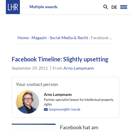
DE
Multiple awards.
Home
›
Magazin
›
Social Media & Recht
›
Facebook Timeline: Slightly upsetting
Facebook Timeline: Slightly upsetting
September 29, 2011
From
Arno Lampmann
Your contact person
Arno Lampmann
Partner, specialist lawyer for intellectual property
rights
lampmann@lhr-law.de
Facebook hat am