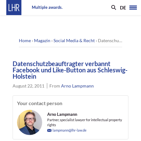
DE
Multiple awards.
Home
›
Magazin
›
Social Media & Recht
›
Datenschutzbeauftragter verbannt Facebook und Like-Button aus Schleswig-Holstein
Datenschutzbeauftragter verbannt
Facebook und Like-Button aus Schleswig-
Holstein
August 22, 2011
From
Arno Lampmann
Your contact person
Arno Lampmann
Partner, specialist lawyer for intellectual property
rights
lampmann@lhr-law.de