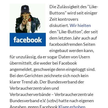
Die Zulässigkeit des “Like-
Buttons” wird seit einiger
Zeit kontrovers
diskutiert.
Wir hielten
den “Like-Button”, der seit
dem letzten Jahr auch auf
facebookfremden Seiten
eingebaut werden kann,
für unzulässig, da er sogar Daten von Usern
übermittelt, die weder bei Facebook
angemeldet, geschweige denn eingeloggt sind.
Bei den Gerichten zeichnete sich noch kein
klarer Trend ab. Der Bundesverband der
Verbraucherzentralen und
Verbraucherverbände – Verbraucherzentrale
Bundesverband e.V. (vzbv) hatte nach eigenen
Angaben gegen Facebook
Klage erhoben
.