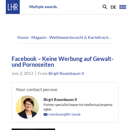
DE
Multiple awards.
Home
›
Magazin
›
Wettbewerbsrecht & Kartellrecht
›
Facebook
Facebook – Keine Werbung auf Gewalt-
und Pornoseiten
July 2, 2013
From
Birgit Rosenbaum II
Your contact person
Birgit Rosenbaum II
Partner, specialist lawyer for intellectual property
rights
rosenbaum@lhr-law.de