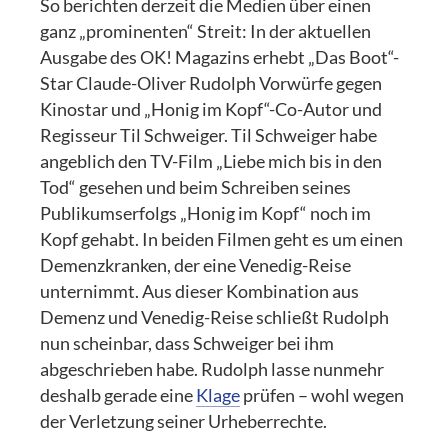
So berichten derzeit die Medien über einen
ganz „prominenten“ Streit: In der aktuellen
Ausgabe des OK! Magazins erhebt „Das Boot“-
Star Claude-Oliver Rudolph Vorwürfe gegen
Kinostar und „Honig im Kopf“-Co-Autor und
Regisseur Til Schweiger. Til Schweiger habe
angeblich den TV-Film „Liebe mich bis in den
Tod“ gesehen und beim Schreiben seines
Publikumserfolgs „Honig im Kopf“ noch im
Kopf gehabt. In beiden Filmen geht es um einen
Demenzkranken, der eine Venedig-Reise
unternimmt. Aus dieser Kombination aus
Demenz und Venedig-Reise schließt Rudolph
nun scheinbar, dass Schweiger bei ihm
abgeschrieben habe. Rudolph lasse nunmehr
deshalb gerade eine
Klage
prüfen – wohl wegen
der Verletzung seiner Urheberrechte.