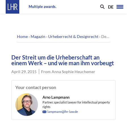
DE
Multiple awards.
Home
›
Magazin
›
Urheberrecht & Designrecht
›
Der Streit um die Urheberschaft an einem Werk – und wie man ihm vorbeugt
Der Streit um die Urheberschaft an
einem Werk – und wie man ihm vorbeugt
April 29, 2015
From
Anna Sophie Heuchemer
Your contact person
Arno Lampmann
Partner, specialist lawyer for intellectual property
rights
lampmann@lhr-law.de