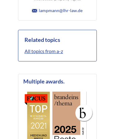
lampmann@lhr-law.de
Related topics
All topics from a-z
Multiple awards.