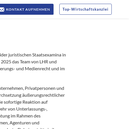
Top
-
Wirtschaftskanzlei
KONTAKT AUFNEHMEN
er juristischen Staatsexamina in
r 2025 das Team von LHR und
erungs- und Medienrecht und im
Unternehmen, Privatpersonen und
urchsetzung äußerungsrechtlicher
e sofortige Reaktion auf
ehr von Unterlassungs-,
ratung im Rahmen des
hmen, Agenturen und