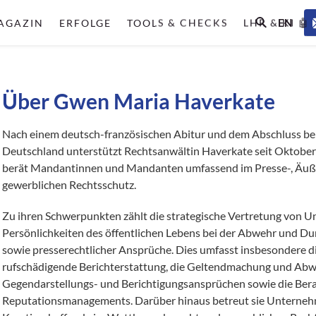
EN
AGAZIN
ERFOLGE
TOOLS & CHECKS
LHR & KI 🤖
Über Gwen Maria Haverkate
Nach einem deutsch-französischen Abitur und dem Abschluss beid
Deutschland unterstützt Rechtsanwältin Haverkate seit Oktobe
berät Mandantinnen und Mandanten umfassend im Presse-, Äuß
gewerblichen Rechtsschutz.
Zu ihren Schwerpunkten zählt die strategische Vertretung von 
Persönlichkeiten des öffentlichen Lebens bei der Abwehr und D
sowie presserechtlicher Ansprüche. Dies umfasst insbesondere di
rufschädigende Berichterstattung, die Geltendmachung und Abw
Gegendarstellungs- und Berichtigungsansprüchen sowie die Be
Reputationsmanagements. Darüber hinaus betreut sie Unterne