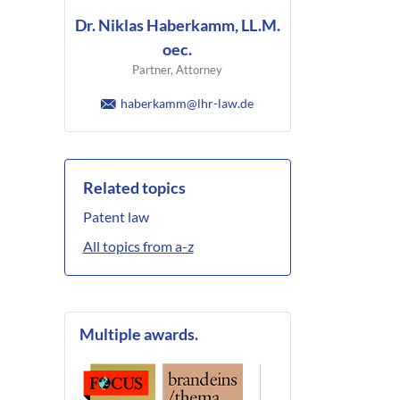
Dr. Niklas Haberkamm, LL.M.
oec.
Partner, Attorney
haberkamm@lhr-law.de
Related topics
Patent law
All topics from a-z
Multiple awards.