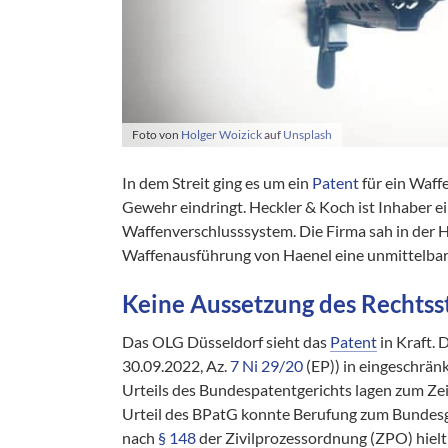
Foto von
Holger Woizick
auf
Unsplash
In dem Streit ging es um ein
Patent
für ein Waff
Gewehr eindringt. Heckler & Koch ist Inhaber e
Waffenverschlusssystem. Die Firma sah in der 
Waffenausführung von Haenel eine unmittelbar
Keine Aussetzung des Rechtsst
Das OLG Düsseldorf sieht das
Patent
in Kraft.
30.09.2022, Az.
7 Ni 29/20
(EP)) in eingeschrä
Urteils des Bundespatentgerichts lagen zum Zei
Urteil des BPatG konnte Berufung zum Bundesge
nach
§ 148
der Zivilprozessordnung (ZPO) hielt