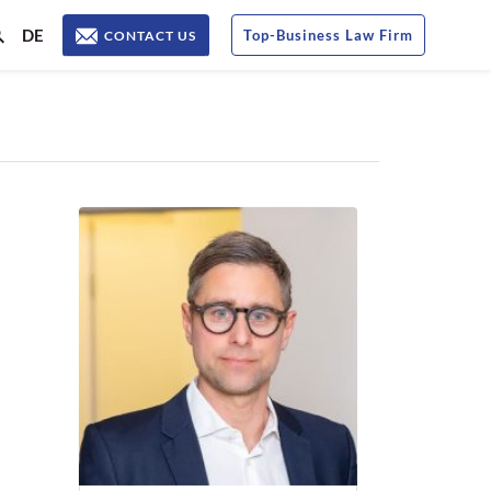
DE
Top
-
Business Law Firm
CONTACT US