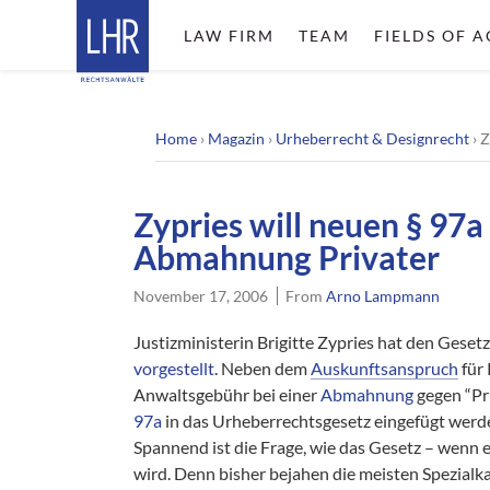
LAW FIRM
TEAM
FIELDS OF A
Home
›
Magazin
›
Urheberrecht & Designrecht
›
Z
Zypries will neuen § 97a
Abmahnung Privater
November 17, 2006
From
Arno Lampmann
Justizministerin Brigitte Zypries hat den Gese
vorgestellt
. Neben dem
Auskunftsanspruch
für 
Anwaltsgebühr bei einer
Abmahnung
gegen “Pri
97a
in das Urheberrechtsgesetz eingefügt werd
Spannend ist die Frage, wie das Gesetz – wenn 
wird. Denn bisher bejahen die meisten Spezialka