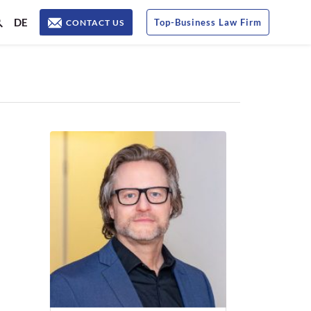
DE
Top
-
Business Law Firm
CONTACT US