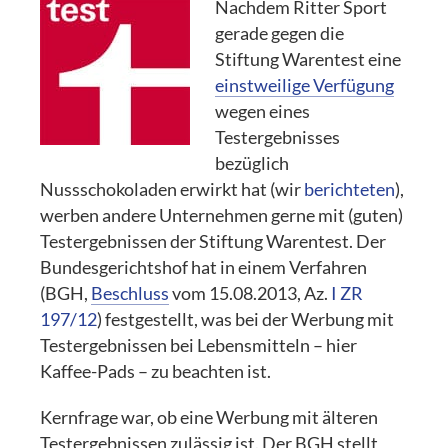
Nachdem Ritter Sport
gerade gegen die
Stiftung Warentest eine
einstweilige Verfügung
wegen eines
Testergebnisses
bezüglich
Nussschokoladen erwirkt hat (wir
berichteten
),
werben andere Unternehmen gerne mit (guten)
Testergebnissen der Stiftung Warentest. Der
Bundesgerichtshof hat in einem Verfahren
(BGH,
Beschluss
vom 15.08.2013, Az.
I ZR
197/12
) festgestellt, was bei der Werbung mit
Testergebnissen bei Lebensmitteln – hier
Kaffee-Pads – zu beachten ist.
Kernfrage war, ob eine Werbung mit älteren
Testergebnissen zulässig ist. Der BGH stellt