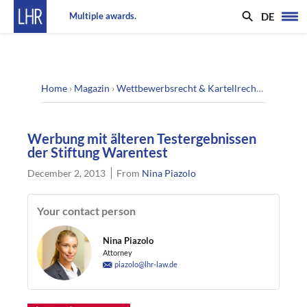
DE
Multiple awards.
Home
›
Magazin
›
Wettbewerbsrecht & Kartellrecht
›
Werbung m
Werbung mit älteren Testergebnissen
der Stiftung Warentest
December 2, 2013
From
Nina Piazolo
Your contact person
Nina Piazolo
Attorney
piazolo@lhr-law.de