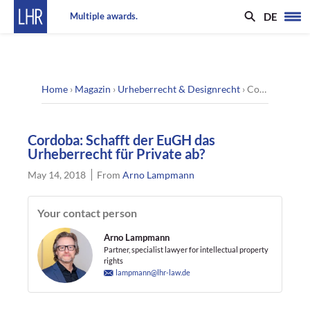
DE
Multiple awards.
Home
›
Magazin
›
Urheberrecht & Designrecht
›
Cordoba: Schafft der EuGH das Urheberrecht für Private ab?
Cordoba: Schafft der EuGH das
Urheberrecht für Private ab?
May 14, 2018
From
Arno Lampmann
Your contact person
Arno Lampmann
Partner, specialist lawyer for intellectual property
rights
lampmann@lhr-law.de