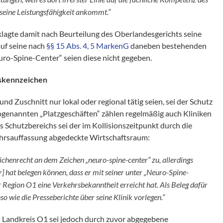
 seine Leistungsfähigkeit ankommt.“
lagte damit nach Beurteilung des Oberlandesgerichts seine
auf seine nach
§§ 15 Abs. 4, 5 MarkenG
daneben bestehenden
o-Spine-Center“ seien diese nicht gegeben.
skennzeichen
 Zuschnitt nur lokal oder regional tätig seien, sei der Schutz
sogenannten „Platzgeschäften“ zählen regelmäßig auch Kliniken
Schutzbereichs sei der im Kollisionszeitpunkt durch die
ehrsauffassung abgedeckte Wirtschaftsraum:
henrecht an dem Zeichen „neuro-spine-center“ zu, allerdings
] hat belegen können, dass er mit seiner unter „Neuro-Spine-
r Region O1 eine Verkehrsbekanntheit erreicht hat. Als Beleg dafür
o wie die Presseberichte über seine Klinik vorlegen.“
 Landkreis O1 sei jedoch durch zuvor abgegebene