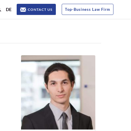
DE
Top
-
Business Law Firm
CONTACT US