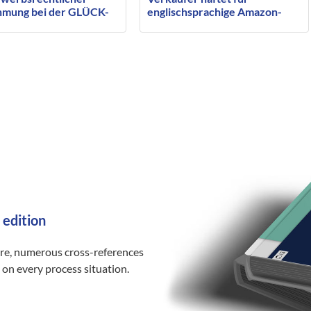
mung bei der GLÜCK-
englischsprachige Amazon-
üre
Inhalte mit
 edition
ure, numerous cross-references
 on every process situation.