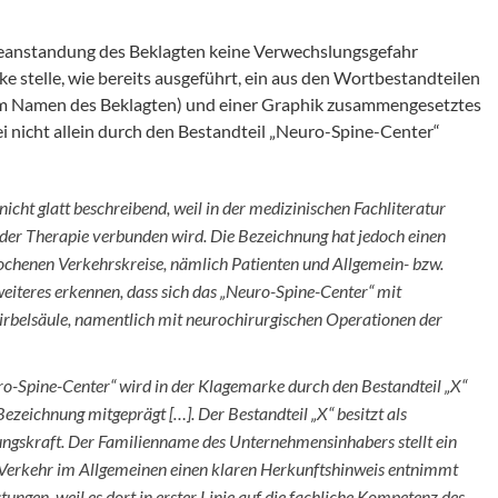
Beanstandung des Beklagten keine Verwechslungsgefahr
 stelle, wie bereits ausgeführt, ein aus den Wortbestandteilen
em Namen des Beklagten) und einer Graphik zusammengesetztes
 nicht allein durch den Bestandteil „Neuro-Spine-Center“
icht glatt beschreibend, weil in der medizinischen Fachliteratur
der Therapie verbunden wird. Die Bezeichnung hat jedoch einen
ochenen Verkehrskreise, nämlich Patienten und Allgemein- bzw.
eiteres erkennen, dass sich das „Neuro-Spine-Center“ mit
rbelsäule, namentlich mit neurochirurgischen Operationen der
-Spine-Center“ wird in der Klagemarke durch den Bestandteil „X“
ezeichnung mitgeprägt […]. Der Bestandteil „X“ besitzt als
ngskraft. Der Familienname des Unternehmensinhabers stellt ein
 Verkehr im Allgemeinen einen klaren Herkunftshinweis entnimmt
tungen, weil es dort in erster Linie auf die fachliche Kompetenz des