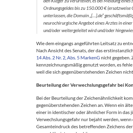
den Kläger zu verurteilen, es bei Meidung eines
Ordnungsgeldes bis zu 150.000 € (ersatzweise
unterlassen, die Domain „[…].de“ geschäftsmäßi
neurochirurgische Angebot eines Arztes in einer
und/oder weitergeleitet wird und/oder hingewie
Wie dem eingangs angeführten Leitsatz zu entne
Nach Ansicht des Senats, der das erstinstanzli
14 Abs. 2 Nr. 2, Abs. 5 MarkenG
nicht gegeben. 
kennzeichnungsmäßig genutzt worden, es fehle
weil die sich gegenüberstehenden Zeichen nicht 
Beurteilung der Verwechslungsgefahr bei K
Bei der Beurteilung der Zeichenähnlichkeit ko
gegenüberstehenden Zeichen an. Wenn ein älte
einer in identischer oder ähnlicher Form in da
Verwechslungsgefahr nur bejaht werden, wenn 
Gesamteindruck des betreffenden Zeichens dera