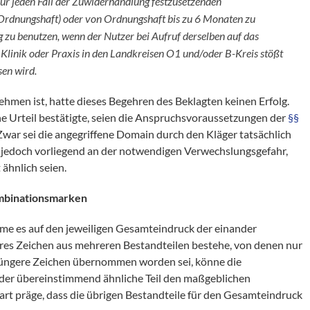
 für jeden Fall der Zuwiderhandlung festzusetzenden
 Ordnungshaft) oder von Ordnungshaft bis zu 6 Monaten zu
g zu benutzen, wenn der Nutzer bei Aufruf derselben auf das
 Klinik oder Praxis in den Landkreisen O1 und/oder B-Kreis stößt
sen wird.
hmen ist, hatte dieses Begehren des Beklagten keinen Erfolg.
che Urteil bestätigte, seien die Anspruchsvoraussetzungen der
§§
Zwar sei die angegriffene Domain durch den Kläger tatsächlich
 jedoch vorliegend an der notwendigen Verwechslungsgefahr,
ähnlich seien.
ombinationsmarken
mme es auf den jeweiligen Gesamteindruck der einander
res Zeichen aus mehreren Bestandteilen bestehe, von denen nur
s jüngere Zeichen übernommen worden sei, könne die
der übereinstimmend ähnliche Teil den maßgeblichen
rt präge, dass die übrigen Bestandteile für den Gesamteindruck