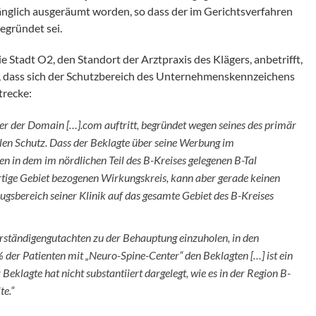
nglich ausgeräumt worden, so dass der im Gerichtsverfahren
egründet sei.
e Stadt O2, den Standort der Arztpraxis des Klägers, anbetrifft,
len, dass sich der Schutzbereich des Unternehmenskennzeichens
trecke:
ter der Domain […].com auftritt, begründet wegen seines des primär
len Schutz. Dass der Beklagte über seine Werbung im
n in dem im nördlichen Teil des B-Kreises gelegenen B-Tal
ortige Gebiet bezogenen Wirkungskreis, kann aber gerade keinen
zugsbereich seiner Klinik auf das gesamte Gebiet des B-Kreises
erständigengutachten zu der Behauptung einzuholen, in den
der Patienten mit „Neuro-Spine-Center“ den Beklagten […] ist ein
eklagte hat nicht substantiiert dargelegt, wie es in der Region B-
te.“