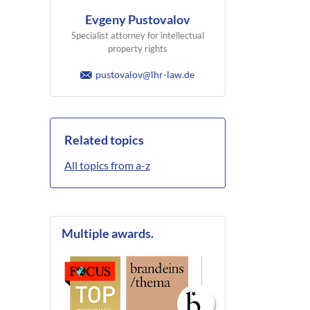
Evgeny Pustovalov
Specialist attorney for intellectual
property rights
pustovalov@lhr-law.de
Related topics
All topics from a-z
Multiple awards.