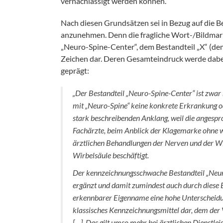
vernachlässigt werden können.
Nach diesen Grundsätzen sei in Bezug auf die 
anzunehmen. Denn die fragliche Wort-/Bildmarke
„Neuro-Spine-Center“, dem Bestandteil „X“ (d
Zeichen dar. Deren Gesamteindruck werde dabei
geprägt:
„Der Bestandteil „Neuro-Spine-Center“ ist zwar n
mit „Neuro-Spine“ keine konkrete Erkrankung o
stark beschreibenden Anklang, weil die angespr
Fachärzte, beim Anblick der Klagemarke ohne w
ärztlichen Behandlungen der Nerven und der Wi
Wirbelsäule beschäftigt.
Der kennzeichnungsschwache Bestandteil „Neuro
ergänzt und damit zumindest auch durch diese B
erkennbarer Eigenname eine hohe Unterscheidu
klassisches Kennzeichnungsmittel dar, dem der
[…]. Das gilt umso mehr bei ärztlichen Dienstleis