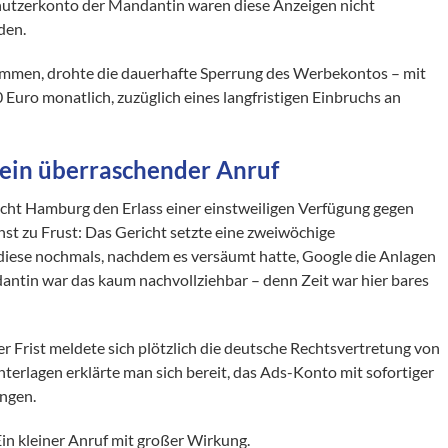
nutzerkonto der Mandantin waren diese Anzeigen nicht
den.
kommen, drohte die dauerhafte Sperrung des Werbekontos – mit
uro monatlich, zuzüglich eines langfristigen Einbruchs an
 ein überraschender Anruf
cht Hamburg den Erlass einer einstweiligen Verfügung gegen
hst zu Frust: Das Gericht setzte eine zweiwöchige
 diese nochmals, nachdem es versäumt hatte, Google die Anlagen
dantin war das kaum nachvollziehbar – denn Zeit war hier bares
 Frist meldete sich plötzlich die deutsche Rechtsvertretung von
terlagen erklärte man sich bereit, das Ads-Konto mit sofortiger
ungen.
Ein kleiner Anruf mit großer Wirkung.