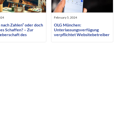
024
February 5, 2024
 nach Zahlen“ oder doch
OLG München:
es Schaffen? – Zur
Unterlassungsverfügung
eberschaft des
verpflichtet Websitebetreiber
ragten ausführenden
auch zur Löschung des
ers
(Google-)Cache