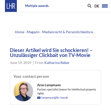
DE
Multiple awards.
Home
›
Magazin
›
Medienrecht & Persönlichkeitsrecht
›
Dieser
Dieser Artikel wird Sie schockieren! –
Unzulässiger Clickbait von TV-Movie
June 19, 2019
From
Katharina Reber
Your contact person
Arno Lampmann
Partner, specialist lawyer for intellectual property
rights
lampmann@lhr-law.de