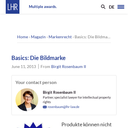
DE
Multiple awards.
Home
›
Magazin
›
Markenrecht
›
Basics: Die Bildmarke
Basics: Die Bildmarke
June 11, 2013
From
Birgit Rosenbaum II
Your contact person
Birgit Rosenbaum II
Partner, specialist lawyer for intellectual property
rights
rosenbaum@lhr-law.de
Produkte können nicht