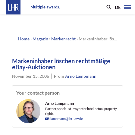
DE
Multiple awards.
Home
›
Magazin
›
Markenrecht
›
Markeninhaber löschen rechtmäßige eBay-Auktionen
Markeninhaber löschen rechtmäßige
eBay-Auktionen
November 15, 2006
From
Arno Lampmann
Your contact person
Arno Lampmann
Partner, specialist lawyer for intellectual property
rights
lampmann@lhr-law.de