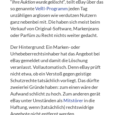
“
Ihre Auktion wurde gelöscht
“, teilt eBay über das
so genannte
VeRI-Programm
jeden Tag
unzähligen arglosen wie verdutzen Nutzern
ganz nebenbei mit. Die haben sich meist beim
Verkauf von Original-Software, Markenjeans
oder Parfüm zu Recht nichts weiter gedacht.
Der Hintergrund: Ein Marken- oder
Urhebeberrechtsinhaber hat das Angebot bei
eBay gemeldet und damit die Löschung
veranlasst. Vollautomatisch. Denn eBay prüft
nicht etwa, ob ein Verstoß gegen geistige
Schutzrechte tatsächlich vorliegt. Das dürfte
zweierlei Gründe haben: zum einen wäre der
Aufwand schlicht zu hoch. Zum anderen gerät
eBay unter Umständen als
Mitstörer
in die
Haftung, wenn (tatsächlich) rechtswidrige
Angebote nicht entfernt werden.