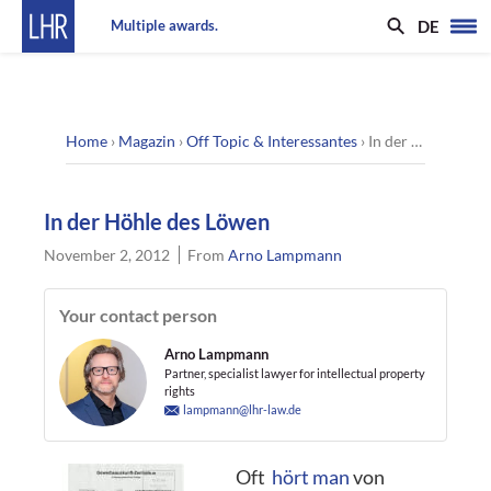
DE
Multiple awards.
Home
›
Magazin
›
Off Topic & Interessantes
›
In der Höhle des Löwen
In der Höhle des Löwen
November 2, 2012
From
Arno Lampmann
Your contact person
Arno Lampmann
Partner, specialist lawyer for intellectual property
rights
lampmann@lhr-law.de
Oft
hört man
von