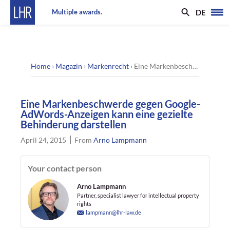
DE
Multiple awards.
Home
›
Magazin
›
Markenrecht
›
Eine Markenbeschwerde gegen Google-AdWords-Anzeigen kann eine gezielte Behinderung darstellen
Eine Markenbeschwerde gegen Google-
AdWords-Anzeigen kann eine gezielte
Behinderung darstellen
April 24, 2015
From
Arno Lampmann
Your contact person
Arno Lampmann
Partner, specialist lawyer for intellectual property
rights
lampmann@lhr-law.de