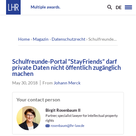
DE
Multiple awards.
Home
›
Magazin
›
Datenschutzrecht
›
Schulfreunde-Portal “StayFriends” darf private Daten nicht öffentlich zugänglich machen
Schulfreunde-Portal “StayFriends” darf
private Daten nicht öffentlich zugänglich
machen
May 30, 2018
From
Johann Merck
Your contact person
Birgit Rosenbaum II
Partner, specialist lawyer for intellectual property
rights
rosenbaum@lhr-law.de