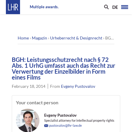
DE
Multiple awards.
Home
›
Magazin
›
Urheberrecht & Designrecht
›
BGH: Leistungsschutzrecht nach § 72 Abs. 1 UrhG umfasst auch das Recht zur Verwertung der Einzelbilder in Form eines Films
BGH: Leistungsschutzrecht nach § 72
Abs. 1 UrhG umfasst auch das Recht zur
Verwertung der Einzelbilder in Form
eines Films
February 18, 2014
From
Evgeny Pustovalov
Your contact person
Evgeny Pustovalov
Specialist attorney for intellectual property rights
pustovalov@lhr-law.de