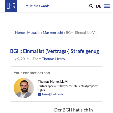
DE
Multiple awards.
Home
›
Magazin
›
Markenrecht
›
BGH: Einmal ist (Vertrags-) Strafe genug
BGH: Einmal ist (Vertrags-) Strafe genug
July 9, 2014
From
Thomas Herro
Your contact person
Thomas Herro, LL.M.
Partner, specialist lawyer for intellectual property
rights
herro@lhr-law.de
Der BGH hat sich in