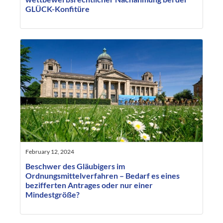
GLÜCK-Konfitüre
February 12, 2024
Beschwer des Gläubigers im
Ordnungsmittelverfahren – Bedarf es eines
bezifferten Antrages oder nur einer
Mindestgröße?