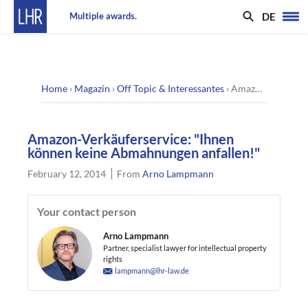
DE
Multiple awards.
Home
›
Magazin
›
Off Topic & Interessantes
›
Amazon-Verkäuferservice: "Ihnen können keine Abmahnungen anfallen!"
Amazon-Verkäuferservice: "Ihnen
können keine Abmahnungen anfallen!"
February 12, 2014
From
Arno Lampmann
Your contact person
Arno Lampmann
Partner, specialist lawyer for intellectual property
rights
lampmann@lhr-law.de