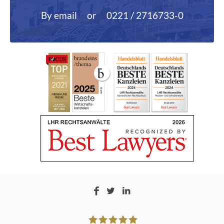
By email
or
0221 / 2716733-0