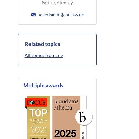
Partner, Attorney
haberkamm@lhr-law.de
Related topics
All topics from a-z
Multiple awards.