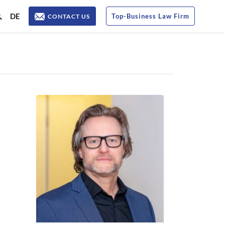
DE
Top
-
Business Law Firm
CONTACT US