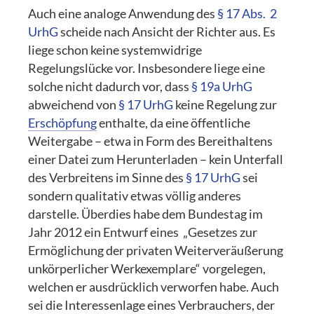
Auch eine analoge Anwendung des
§ 17 Abs. 2
UrhG
scheide nach Ansicht der Richter aus. Es
liege schon keine systemwidrige
Regelungslücke vor. Insbesondere liege eine
solche nicht dadurch vor, dass
§ 19a UrhG
abweichend von
§ 17 UrhG
keine Regelung zur
Erschöpfung
enthalte, da eine öffentliche
Weitergabe – etwa in Form des Bereithaltens
einer Datei zum Herunterladen – kein Unterfall
des Verbreitens im Sinne des
§ 17 UrhG
sei
sondern qualitativ etwas völlig anderes
darstelle. Überdies habe dem Bundestag im
Jahr 2012 ein Entwurf eines „Gesetzes zur
Ermöglichung der privaten Weiterveräußerung
unkörperlicher Werkexemplare“ vorgelegen,
welchen er ausdrücklich verworfen habe. Auch
sei die Interessenlage eines Verbrauchers, der