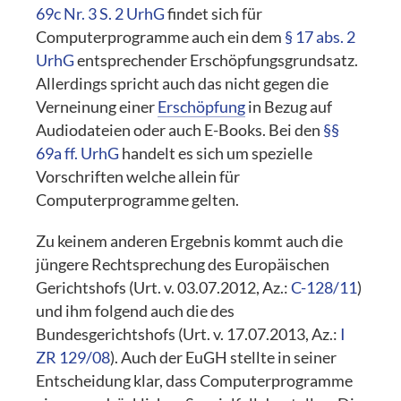
69c Nr. 3 S. 2 UrhG
findet sich für
Computerprogramme auch ein dem
§ 17 abs. 2
UrhG
entsprechender Erschöpfungsgrundsatz.
Allerdings spricht auch das nicht gegen die
Verneinung einer
Erschöpfung
in Bezug auf
Audiodateien oder auch E-Books. Bei den
§§
69a ff. UrhG
handelt es sich um spezielle
Vorschriften welche allein für
Computerprogramme gelten.
Zu keinem anderen Ergebnis kommt auch die
jüngere Rechtsprechung des Europäischen
Gerichtshofs (Urt. v. 03.07.2012, Az.:
C-128/11
)
und ihm folgend auch die des
Bundesgerichtshofs (Urt. v. 17.07.2013, Az.:
I
ZR 129/08
). Auch der EuGH stellte in seiner
Entscheidung klar, dass Computerprogramme