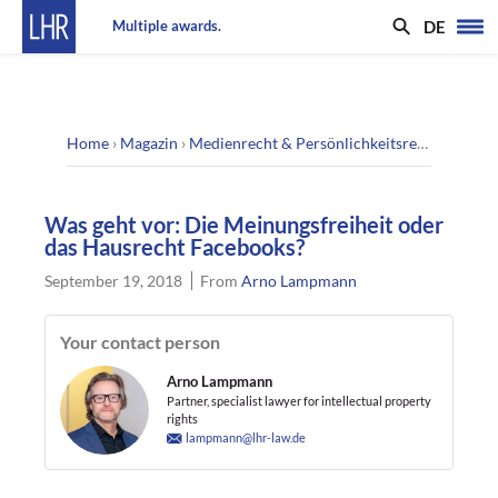
DE
Multiple awards.
Home
›
Magazin
›
Medienrecht & Persönlichkeitsrecht
›
Was ge
Was geht vor: Die Meinungsfreiheit oder
das Hausrecht Facebooks?
September 19, 2018
From
Arno Lampmann
Your contact person
Arno Lampmann
Partner, specialist lawyer for intellectual property
rights
lampmann@lhr-law.de