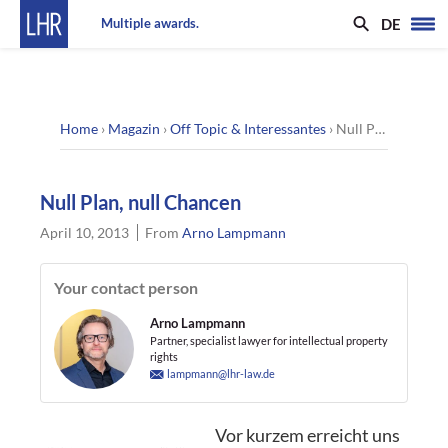
DE
Multiple awards.
Home
›
Magazin
›
Off Topic & Interessantes
›
Null Plan, null Chancen
Null Plan, null Chancen
April 10, 2013
From
Arno Lampmann
Your contact person
Arno Lampmann
Partner, specialist lawyer for intellectual property
rights
lampmann@lhr-law.de
Vor kurzem erreicht uns