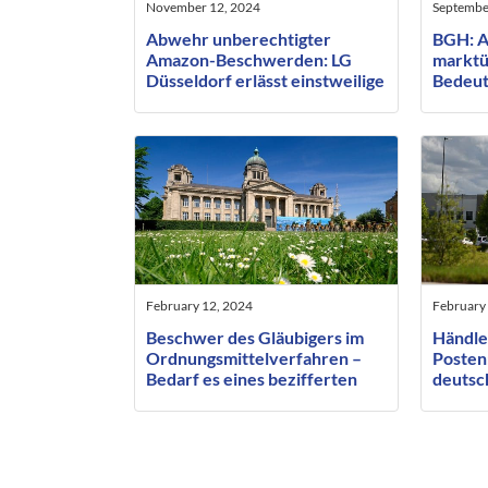
November 12, 2024
Septembe
Abwehr unberechtigter
BGH: A
Amazon-Beschwerden: LG
marktü
Düsseldorf erlässt einstweilige
Bedeut
Verfügung
Wettb
February 12, 2024
February 
Beschwer des Gläubigers im
Händle
Ordnungsmittelverfahren –
Posten:
Bedarf es eines bezifferten
deutsc
Antrages oder nur einer
gegen
Mindestgröße?