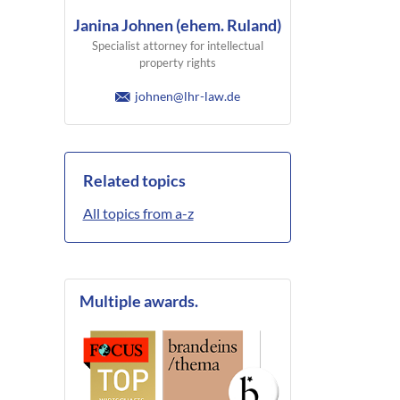
Janina Johnen (ehem. Ruland)
Specialist attorney for intellectual
property rights
johnen@lhr-law.de
Related topics
All topics from a-z
Multiple awards.