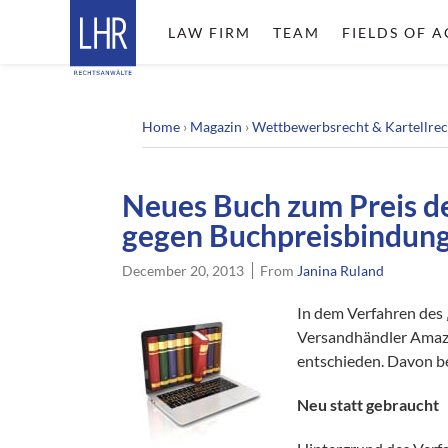
LAW FIRM
TEAM
FIELDS OF A
Home
›
Magazin
›
Wettbewerbsrecht & Kartellrec
Neues Buch zum Preis d
gegen Buchpreisbindun
December 20, 2013
From
Janina Ruland
In dem Verfahren des 
Versandhändler Amazo
entschieden. Davon be
Neu statt gebraucht