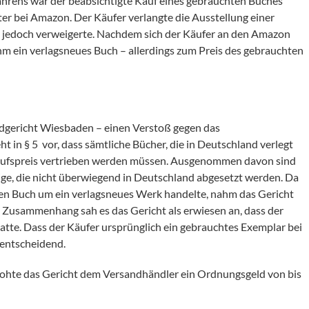
ahrens war der beabsichtigte Kauf eines gebrauchten Buches
ter bei Amazon. Der Käufer verlangte die Ausstellung einer
m jedoch verweigerte. Nachdem sich der Käufer an den Amazon
hm ein verlagsneues Buch – allerdings zum Preis des gebrauchten
ndgericht Wiesbaden – einen Verstoß gegen das
 in § 5 vor, dass sämtliche Bücher, die in Deutschland verlegt
kaufspreis vertrieben werden müssen. Ausgenommen davon sind
ige, die nicht überwiegend in Deutschland abgesetzt werden. Da
ten Buch um ein verlagsneues Werk handelte, nahm das Gericht
 Zusammenhang sah es das Gericht als erwiesen an, dass der
tte. Dass der Käufer ursprünglich ein gebrauchtes Exemplar bei
 entscheidend.
drohte das Gericht dem Versandhändler ein Ordnungsgeld von bis