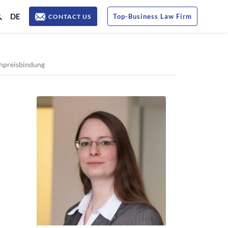
DE
Top
-
Business Law Firm
CONTACT US
chpreisbindung