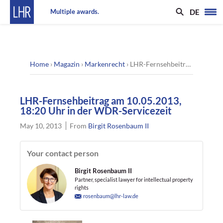
DE
Multiple awards.
Home
›
Magazin
›
Markenrecht
›
LHR-Fernsehbeitrag am 10.05.2013, 18:20 Uhr in der WDR-Servicezeit
LHR-Fernsehbeitrag am 10.05.2013,
18:20 Uhr in der WDR-Servicezeit
May 10, 2013
From
Birgit Rosenbaum II
Your contact person
Birgit Rosenbaum II
Partner, specialist lawyer for intellectual property
rights
rosenbaum@lhr-law.de