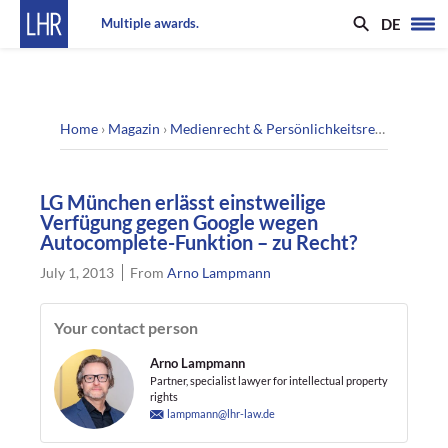
DE
Multiple awards.
Home
›
Magazin
›
Medienrecht & Persönlichkeitsrecht
›
LG Mün
LG München erlässt einstweilige
Verfügung gegen Google wegen
Autocomplete-Funktion – zu Recht?
July 1, 2013
From
Arno Lampmann
Your contact person
Arno Lampmann
Partner, specialist lawyer for intellectual property
rights
lampmann@lhr-law.de