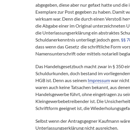
abgegeben, diese aber nur gefaxt hatte und die
Exemplare zur Post gegeben zu haben. Damit war
wirksam war. Denn die durch einen Verstoß he
die Abgabe einer im Original unterzeichneten 
die Unterlassungserklärung ein abstraktes Schul
Schuldanerkenntnis unterliegt jedoch gem.
§§ 7
dass wenn das Gesetz die schriftliche Form vor
Namensunterschrift oder mittels notariell beg
Das Handelsgesetzbuch macht zwar in § 350 ei
Schuldurkunden, doch bestand im vorliegendem F
HGB ist. Denn aus seinem
Impressum
war nicht 
waren auch keine Tatsachen bekannt, aus denen 
Handelsgewerbe führt, ohne eingetragen zu sein
Kleingewerbebetreibender ist. Die Unsicherheit
Schriftform geeignet ist, die Wiederholungsgef
Selbst wenn der Antragsgegner Kaufmann wäre,
Unterlassungserklärung nicht ausreichen.