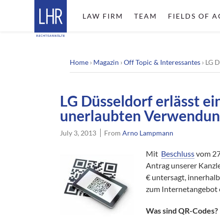
LAW FIRM
TEAM
FIELDS OF A
Home
›
Magazin
›
Off Topic & Interessantes
›
LG D
LG Düsseldorf erlässt e
unerlaubten Verwendun
July 3, 2013
From
Arno Lampmann
Mit
Beschluss
vom 27
Antrag unserer Kanzl
€ untersagt, innerha
zum Internetangebot 
Was sind QR-Codes?