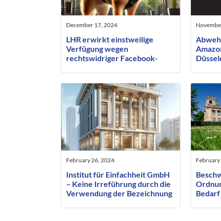
December 17, 2024
November
LHR erwirkt einstweilige
Abwehr
Verfügung wegen
Amazo
rechtswidriger Facebook-
Düsseld
Postings gegen
Verfüg
Hundeausbilder
February 26, 2024
February
Institut für Einfachheit GmbH
Beschw
– Keine Irreführung durch die
Ordnun
Verwendung der Bezeichnung
Bedarf 
“Institut” in der Firma einer
Antrag
GmbH
Mindes