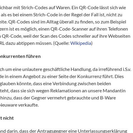
chbar mit Strich-Codes auf Waren. Ein QR-Code lässt sich wie
ls es bei einem Strich-Code in der Regel der Fall ist, nicht zu
ite. QR-Codes sind im Alltag überall zu finden, so zum Beispiel
rn ist es möglich, einen QR-Code-Scanner auf ihren Telefonen
n QR-Code, weil der Scan des Codes schneller auf ihre Webseiten
URL dazu abtippen müssen. (Quelle:
Wikipedia
)
Konkurrenten führen
ch um eine unlautere geschäftliche Handlung, da irreführend i.S.v.
e in einem Angebot zu einer Seite der Konkurrenz führt. Dies
glauben könnte, dass eine Verbindung zwischen beiden
teht, dass sie sich wegen Reklamationen an unsere Mandantin
 hinzu, dass der Gegner vermehrt gebrauchte und B-Ware
 Neuware verkaufte.
t nicht
tand darin, dass der Antragsgegner eine Unterlassungserklärung