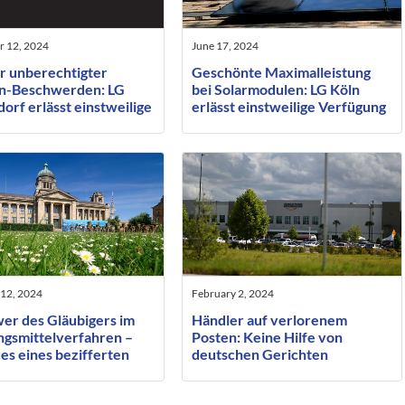
 12, 2024
June 17, 2024
 unberechtigter
Geschönte Maximalleistung
n-Beschwerden: LG
bei Solarmodulen: LG Köln
orf erlässt einstweilige
erlässt einstweilige Verfügung
ung
 12, 2024
February 2, 2024
er des Gläubigers im
Händler auf verlorenem
gsmittelverfahren –
Posten: Keine Hilfe von
es eines bezifferten
deutschen Gerichten
es oder nur einer
gegenüber Amazon
tgröße?