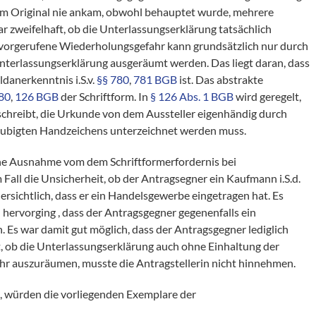
 im Original nie ankam, obwohl behauptet wurde, mehrere
 zweifelhaft, ob die Unterlassungserklärung tatsächlich
rvorgerufene Wiederholungsgefahr kann grundsätzlich nur durch
Unterlassungserklärung ausgeräumt werden. Das liegt daran, dass
danerkenntnis i.S.v.
§§ 780
,
781 BGB
ist. Das abstrakte
80
,
126 BGB
der Schriftform. In
§ 126 Abs. 1 BGB
wird geregelt,
schreibt, die Urkunde von dem Aussteller eigenhändig durch
laubigten Handzeichens unterzeichnet werden muss.
ne Ausnahme vom dem Schriftformerfordernis bei
all die Unsicherheit, ob der Antragsegner ein Kaufmann i.S.d.
ersichtlich, dass er ein Handelsgewerbe eingetragen hat. Es
hervorging , dass der Antragsgegner gegenenfalls ein
. Es war damit gut möglich, dass der Antragsgegner lediglich
, ob die Unterlassungserklärung auch ohne Einhaltung der
ahr auszuräumen, musste die Antragstellerin nicht hinnehmen.
 würden die vorliegenden Exemplare der