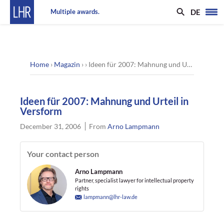
DE
Multiple awards.
Home
›
Magazin
› ›
Ideen für 2007: Mahnung und Urteil in Versform
Ideen für 2007: Mahnung und Urteil in
Versform
December 31, 2006
From
Arno Lampmann
Your contact person
Arno Lampmann
Partner, specialist lawyer for intellectual property
rights
lampmann@lhr-law.de