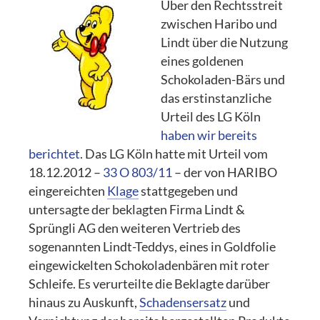
Über den Rechtsstreit
zwischen Haribo und
Lindt über die Nutzung
eines goldenen
Schokoladen-Bärs und
das erstinstanzliche
Urteil des LG Köln
haben wir bereits
berichtet
. Das LG Köln hatte mit Urteil vom
18.12.2012 –
33 O 803/11
– der von HARIBO
eingereichten
Klage
stattgegeben und
untersagte der beklagten Firma Lindt &
Sprüngli AG den weiteren Vertrieb des
sogenannten Lindt-Teddys, eines in Goldfolie
eingewickelten Schokoladenbären mit roter
Schleife. Es verurteilte die Beklagte darüber
hinaus zu Auskunft,
Schadensersatz
und