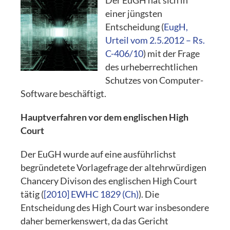
Der EuGH hat sich in
einer jüngsten
Entscheidung (
EugH,
Urteil vom 2.5.2012 – Rs.
C-406/10
) mit der Frage
des urheberrechtlichen
Schutzes von Computer-
Software beschäftigt.
Hauptverfahren vor dem englischen High
Court
Der EuGH wurde auf eine ausführlichst
begründetete Vorlagefrage der altehrwürdigen
Chancery Divison des englischen High Court
tätig (
[2010] EWHC 1829 (Ch)
). Die
Entscheidung des High Court war insbesondere
daher bemerkenswert, da das Gericht