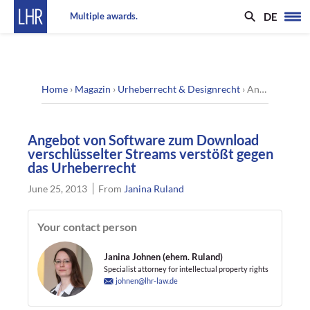
DE
Multiple awards.
Home
›
Magazin
›
Urheberrecht & Designrecht
›
Angebot von Software zum Download verschlüsselter Streams verstößt gegen das Urheberrecht
Angebot von Software zum Download
verschlüsselter Streams verstößt gegen
das Urheberrecht
June 25, 2013
From
Janina Ruland
Your contact person
Janina Johnen (ehem. Ruland)
Specialist attorney for intellectual property rights
johnen@lhr-law.de