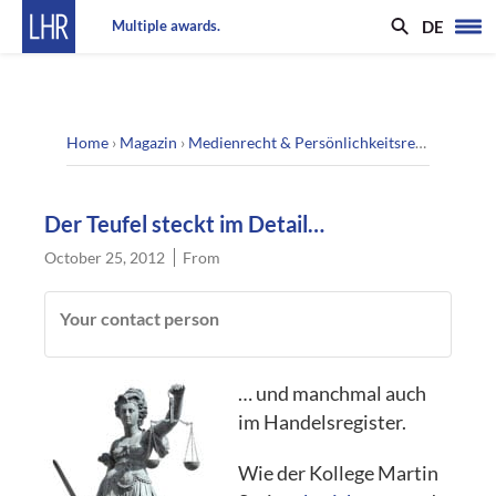
DE
Multiple awards.
Home
›
Magazin
›
Medienrecht & Persönlichkeitsrecht
›
Der Te
Der Teufel steckt im Detail…
October 25, 2012
From
Your contact person
… und manchmal auch
im Handelsregister.
Wie der Kollege Martin