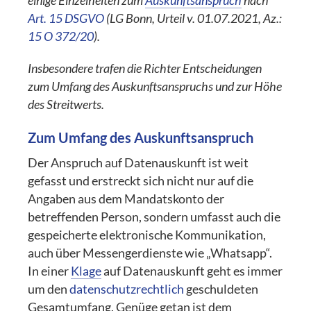
einige Einzelheiten zum
Auskunftsanspruch
nach
Art. 15 DSGVO
(LG Bonn, Urteil v. 01.07.2021, Az.:
15 O 372/20
).
Insbesondere trafen die Richter Entscheidungen
zum Umfang des Auskunftsanspruchs und zur Höhe
des Streitwerts.
Zum Umfang des Auskunftsanspruch
Der Anspruch auf Datenauskunft ist weit
gefasst und erstreckt sich nicht nur auf die
Angaben aus dem Mandatskonto der
betreffenden Person, sondern umfasst auch die
gespeicherte elektronische Kommunikation,
auch über Messengerdienste wie „Whatsapp“.
In einer
Klage
auf Datenauskunft geht es immer
um den
datenschutzrechtlich
geschuldeten
Gesamtumfang. Genüge getan ist dem