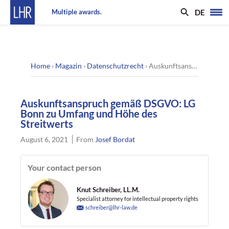
DE
Multiple awards.
Home
›
Magazin
›
Datenschutzrecht
›
Auskunftsanspruch gemäß DSGVO: LG Bonn zu Umfang und Höhe des Streitwerts
Auskunftsanspruch gemäß DSGVO: LG
Bonn zu Umfang und Höhe des
Streitwerts
August 6, 2021
From
Josef Bordat
Your contact person
Knut Schreiber, LL.M.
Specialist attorney for intellectual property rights
schreiber@lhr-law.de