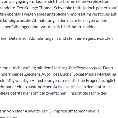
von ausgegangen, dass es sich hierbei um einen vereinzelten
handelte. Der Kollege Thomas Schwenke teilte jedoch gestern auf
legen ebenfalls wegen eines angeblichen Impressumsverstoßes auf
kündigte an, die Abmahnung in den nächsten Tagen online
die ebenfalls abgemahnt wurden, sich bei ihm zu melden.
t
hier
Details zur Abmahnung mit und stellt einen geschwärzten
endet nicht zufällig mit dem Hashtag
#challengeaccepted.
Denn
ondern seines Zeichens Autor des Buchs “Social Media Marketing
elmäßig wichtige Hilfestellungen zu rechtlichen Fragen bezüglich
ht hat er einen ausführlichen
Artikel
verfasst, in dem natürlich
ge betritt hier somit in zweifacher Hinsicht die Höhle des
 dann von einer Anwalts-XING-Impressumsabmahnwelle
 wünschen.