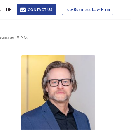
DE
Top
-
Business Law Firm
CONTACT US
ssums auf XING?