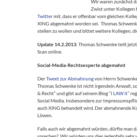
Wir waren zunächst da
Zwist unter Kollegen 
Twitter
mit, dass er offenbar vom gleichen Kol
XING abgemahnt worden sei. Thomas Schwenke 
stellen zu wollen und bittet weitere Kollegen, 
Update 14.2.2013
: Thomas Schwenke teilt jetz
Scan online.
Social-Media-Rechtsexperte abgemahnt
Der
Tweet zur Abmahnung
von Herrn Schwenke 
Thomas Schwenke ist nicht irgendein Anwalt, s
& Recht” und gibt auf seinem Blog
“I LAW it”
reg
Social Media. Insbesondere zur Impressumspflic
auch XING behandelt wird. Der abmahnende Kolle
Löwen.
Falls auch wir abgemahnt würden, dürfte man
sprechen? Wir würden uns dies jedenfalls sehr