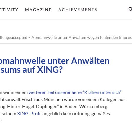
CTIVITY
MAGAZINE
ACHIEVEMENTS
llengeaccepted – Abmahnwelle unter Anwälten wegen fehlenden Impre
Abmahnwelle unter Anwälten
ssums auf XING?
n wir in einem
weiteren Teil unserer Serie “Krähen unter sich”
echtsanwalt Fuschi aus München wurde von einem Kollegen aus
ng-Hinter-Hugel-Dupfingen” in Baden-Württemberg
uf seinem
XING-Profi
l angeblich kein ordnungsgemäßes
e.