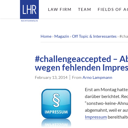
LAW FIRM
TEAM
FIELDS OF A
Home
›
Magazin
›
Off Topic & Interessantes
›
#cha
#challengeaccepted – 
wegen fehlenden Impre
February 13, 2014
From
Arno Lampmann
Erst am Montag hatte
darüber berichtet. R
“sonstwo-keine-Ahnu
abgemahnt, weil er a
Impressum
bereithalt