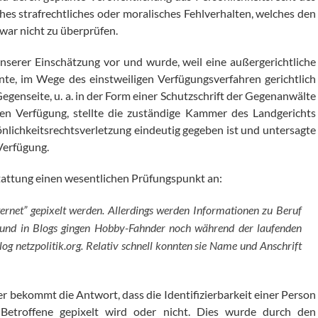
hes strafrechtliches oder moralisches Fehlverhalten, welches den
war nicht zu überprüfen.
unserer Einschätzung vor und wurde, weil eine außergerichtliche
nte, im Wege des einstweiligen Verfügungsverfahren gerichtlich
Gegenseite, u. a. in der Form einer Schutzschrift der Gegenanwälte
gen Verfügung, stellte die zuständige Kammer des Landgerichts
sönlichkeitsrechtsverletzung eindeutig gegeben ist und untersagte
 Verfügung.
rstattung einen wesentlichen Prüfungspunkt an:
ternet” gepixelt werden. Allerdings werden Informationen zu Beruf
r und in Blogs gingen Hobby-Fahnder noch während der laufenden
g netzpolitik.org. Relativ schnell konnten sie Name und Anschrift
er bekommt die Antwort, dass die Identifizierbarkeit einer Person
 Betroffene gepixelt wird oder nicht. Dies wurde durch den