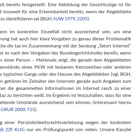
it bereits festgestellt: Eine Abbildung der Gesichtszüge ist für
gt insoweit für eine Erkennbarkeit bereits, wenn der Abgebildete
zu identifizieren sei (BGH,
NJW 1979, 2205
).
nn im konkreten Einzelfall nicht ausreichend sein, um eine
hung hat auch hier klare Vorgaben zu genau dieser Problematik
elche die taz im Zusammenhang mit der Sendung „Tatort Internet“
 ist es nach den Vorgaben des Bundesgerichtshofes bereits, wenn
nis einer Person – Merkmale zeigt, die gerade dem Abgebildeten
egenstände, eines PKW mit lesbarem Kennzeichen oder anderen
s typischen Gangs oder des Hauses des Abgebildeten (vgl. BGH,
en gehören im Zeitalter des Internets gerade auch Angaben zum
ber die gesammelten Informationen im Internet rasch zu einer
taz zu berichten weiß. Im Ergebnis ist festzuhalten, dass für eine
gleitende Umstände ausreichend sein können (interessant hierzu
=
GRUR 2000, 715
).
g einer Persönlichkeitsrechtsverletzung wegen der konkreten
§§ 22f. KUG
nur ein Prüfungspunkt von vielen. Unsere Kanzlei