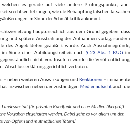
in welchen es gerade auf viele andere Prüfungspunkte, aber
keitsrechtsverletzungen, wie die Behauptung falscher Tatsachen
gsäußerungen im Sinne der Schmähkritik ankommt.
srechtsverletzung hauptursächlich aus dem Grund gegeben, dass
rtigung und spätere Ausstrahlung der Aufnahmen vorlag, sondern
ille des Abgebildeten geäußert wurde. Auch Ausnahmegründe,
ng im Sinne einer Abbildungsfreiheit nach
§ 23 Abs. 1 KUG
im
itgegenständlich nicht vor. Insofern wurde die Veröffentlichung,
er Abschlusserklärung, gerichtlich verboten.
. a. – neben weiteren Auswirkungen und
Reaktionen
– immanente
 hat inzwischen neben der zuständigen
Medienaufsicht
auch die
he Landesanstalt für privaten Rundfunk und neue Medien überprüft
iche Vorgaben eingehalten werden. Dabei gehe es vor allem um den
te von Opfern und mutmaßlichen Tätern.“