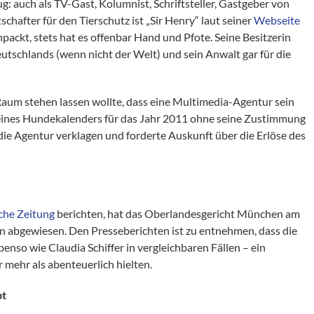
g: auch als TV-Gast, Kolumnist, Schriftsteller, Gastgeber von
hafter für den Tierschutz ist „Sir Henry“ laut seiner
Webseite
ackt, stets hat es offenbar Hand und Pfote. Seine Besitzerin
tschlands (wenn nicht der Welt) und sein Anwalt gar für die
 Raum stehen lassen wollte, dass eine Multimedia-Agentur sein
d eines Hundekalenders für das Jahr 2011 ohne seine Zustimmung
 die Agentur verklagen und forderte Auskunft über die Erlöse des
che Zeitung
berichten, hat das Oberlandesgericht München am
in abgewiesen. Den Presseberichten ist zu entnehmen, dass die
enso wie Claudia Schiffer in vergleichbaren Fällen – ein
 mehr als abenteuerlich hielten.
bt