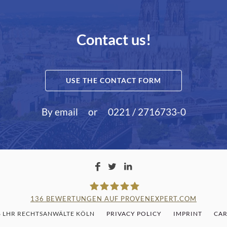
Contact us!
USE THE CONTACT FORM
By email
or
0221 / 2716733-0
136
BEWERTUNGEN AUF PROVENEXPERT.COM
6 LHR RECHTSANWÄLTE KÖLN
PRIVACY POLICY
IMPRINT
CAR
LAMPMANN, HABERKAMM & RO