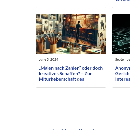
nur be
vorher
Betrof
June 3, 2024
Septembe
„Malen nach Zahlen“ oder doch
Anonym
kreatives Schaffen? – Zur
Gericht
Miturheberschaft des
Interes
beauftragten ausführenden
Persön
Künstlers