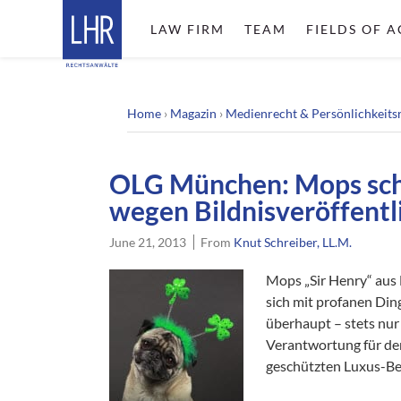
LAW FIRM
TEAM
FIELDS OF A
Home
›
Magazin
›
Medienrecht & Persönlichkeits
OLG München: Mops sche
wegen Bildnisveröffent
June 21, 2013
From
Knut Schreiber, LL.M.
Mops „Sir Henry“ aus
sich mit profanen Din
überhaupt – stets nur 
Verantwortung für de
geschützten Luxus-Be