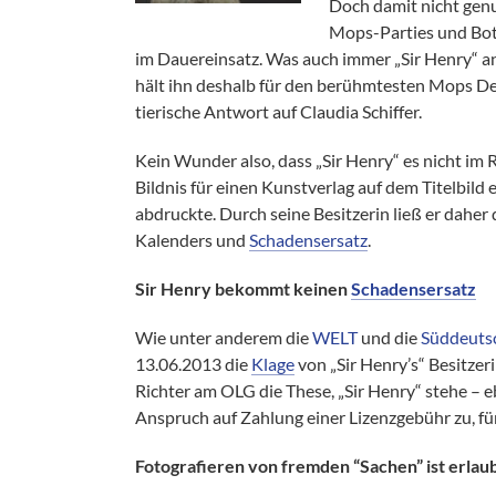
Doch damit nicht genu
Mops-Parties und Botsc
im Dauereinsatz. Was auch immer „Sir Henry“ anp
hält ihn deshalb für den berühmtesten Mops Deu
tierische Antwort auf Claudia Schiffer.
Kein Wunder also, dass „Sir Henry“ es nicht im
Bildnis für einen Kunstverlag auf dem Titelbil
abdruckte. Durch seine Besitzerin ließ er daher
Kalenders und
Schadensersatz
.
Sir Henry bekommt keinen
Schadensersatz
Wie unter anderem die
WELT
und die
Süddeuts
13.06.2013 die
Klage
von „Sir Henry’s“ Besitzer
Richter am OLG die These, „Sir Henry“ stehe – eb
Anspruch auf Zahlung einer Lizenzgebühr zu, für
Fotografieren von fremden “Sachen” ist erlau