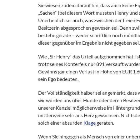
Sie wiesen zudem darauf hin, dass auch keine E
„Sachen“ (bei diesem Wort mussten Henry und se
Unerheblich sei auch, was zwischen der freien F
Besitzerin abgesprochen gewesen sei. Denn zw
bestehe gerade – weder schriftlich noch mündli
dieser gegenüber im Ergebnis nicht gegeben sei.
Wie „Sir Henry“ das Urteil aufgenommen hat, is
trotz seines Konterfeis nur 891 verkauft wurd
Gewinns gar einen Verlust in Höhe von EUR 1.6
sein Ego bedeuten.
Der Vollständigkeit halber sei angemerkt, dass
wir würden uns über Hunde oder deren Besitzer 
unserer Kanzlei möglicherweise im Hintergrund 
mittlerweile sehr ans Herz gewachsen. Nichtsdes
solch einer absurden
Klage
geraten.
Wenn Sie hingegen als Mensch von einer unberec