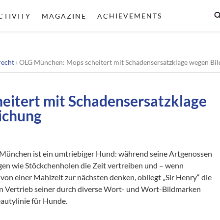
CTIVITY
MAGAZINE
ACHIEVEMENTS
recht
›
OLG München: Mops scheitert mit Schadensersatzklage wegen Bil
itert mit Schadensersatzklage
lichung
 München ist ein umtriebiger Hund: während seine Artgenossen
gen wie Stöckchenholen die Zeit vertreiben und – wenn
von einer Mahlzeit zur nächsten denken, obliegt „Sir Henry“ die
n Vertrieb seiner durch diverse Wort- und Wort-Bildmarken
autylinie für Hunde.