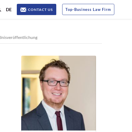
DE
Top
-
Business Law Firm
CONTACT US
dnisveröffentlichung