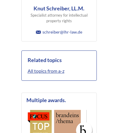
Knut Schreiber, LL.M.
Specialist attorney for intellectual
property rights
schreiber@lhr-law.de
Related topics
All topics from a-z
Multiple awards.