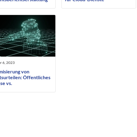
i ausreichender
iger Konfrontation des
fenen
r 6, 2023
isierung von
surteilen: Öffentliches
se vs.
lichkeitsrecht