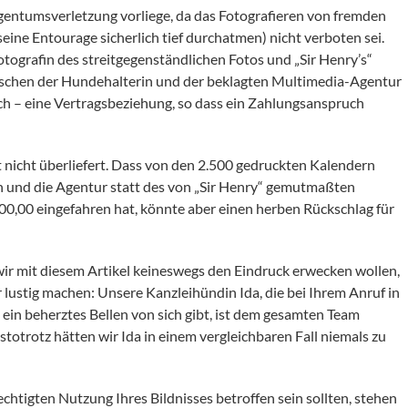
igentumsverletzung vorliege, da das Fotografieren von fremden
ine Entourage sicherlich tief durchatmen) nicht verboten sei.
otografin des streitgegenständlichen Fotos und „Sir Henry’s“
ischen der Hundehalterin und der beklagten Multimedia-Agentur
ch – eine Vertragsbeziehung, so dass ein Zahlungsanspruch
t nicht überliefert. Dass von den 2.500 gedruckten Kalendern
en und die Agentur statt des von „Sir Henry“ gemutmaßten
00,00 eingefahren hat, könnte aber einen herben Rückschlag für
 wir mit diesem Artikel keineswegs den Eindruck erwecken wollen,
lustig machen: Unsere Kanzleihündin Ida, die bei Ihrem Anruf in
ein beherztes Bellen von sich gibt, ist dem gesamten Team
totrotz hätten wir Ida in einem vergleichbaren Fall niemals zu
htigten Nutzung Ihres Bildnisses betroffen sein sollten, stehen