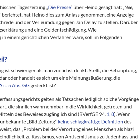
ichischen Tageszeitung „
Die Presse
“ über Heino gesagt hat:
„Nee,
“ berichtet, hat Heino dies zum Anlass genommen, eine Anzeige
chrede und der Verleumdung gegen Jan Delay zu stellen. Darüber
ngserklärung und eine Geldentschädigung. Wie
 in einem gerichtlichen Verfahren wäre, soll im Folgenden
il?
g ist schwieriger als man zunächst denkt: Stellt, die Behauptung,
 dar oder handelt es sich um eine Meinungsäußerung, die
Art. 5 Abs. GG
gedeckt ist?
fassungsgerichts gelten als Tatsachen lediglich solche Vorgänge
t, die sinnlich wahrnehmbar in die Wirklichkeit getreten und
 Mitteln des Beweises zugänglich sind (BVerfGE 94,
1
,
8
). Wenn
r unbekannte „Bild Zeitung“
keine schlagkräftige Definition
des
nweist, das „Problem bei der Verortung eines Menschen als Nazi
feindlichkeit zu Rassismus, von Antisemitismus zu Judenhass und