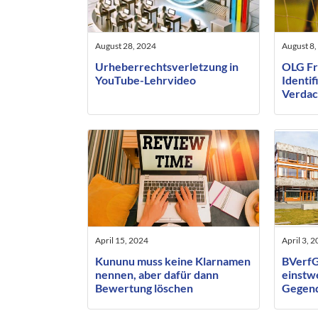
August 28, 2024
August 8,
Urheberrechtsverletzung in
OLG Fr
YouTube-Lehrvideo
Identif
Verdac
nur be
vorher
Betrof
April 15, 2024
April 3, 
Kununu muss keine Klarnamen
BVerfG:
nennen, aber dafür dann
einstw
Bewertung löschen
Gegend
hat Vo