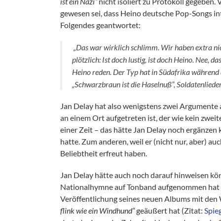
ist ein Nazi“
nicht isoliert zu Protokoll gegeben. 
gewesen sei, dass Heino deutsche Pop-Songs int
Folgendes geantwortet:
„Das war wirklich schlimm. Wir haben extra nich
plötzlich: Ist doch lustig, ist doch Heino. Nee, d
Heino reden. Der Typ hat in Südafrika während 
„Schwarzbraun ist die Haselnuß“, Soldatenlieder
Jan Delay hat also wenigstens zwei Argumente a
an einem Ort aufgetreten ist, der wie kein zwe
einer Zeit – das hätte Jan Delay noch ergänzen
hatte. Zum anderen, weil er (nicht nur, aber) auc
Beliebtheit erfreut haben.
Jan Delay hätte auch noch darauf hinweisen kön
Nationalhymne auf Tonband aufgenommen hat 
Veröffentlichung seines neuen Albums mit de
flink wie ein Windhund“
geäußert hat (Zitat:
Spie