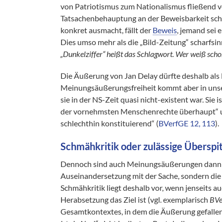
von Patriotismus zum Nationalismus fließend ve
Tatsachenbehauptung an der Beweisbarkeit scheit
konkret ausmacht, fällt der
Beweis
, jemand sei
Dies umso mehr als die „Bild-Zeitung“ scharfsin
„Dunkelziffer“ heißt das Schlagwort. Wer weiß schon
Die Äußerung von Jan Delay dürfte deshalb als
Meinungsäußerungsfreiheit kommt aber in unser
sie in der NS-Zeit quasi nicht-existent war. Si
der vornehmsten Menschenrechte überhaupt“ u
schlechthin konstituierend“ (
BVerfGE 12, 113
).
Schmähkritik oder zulässige Überspi
Dennoch sind auch Meinungsäußerungen dann u
Auseinandersetzung mit der Sache, sondern die
Schmähkritik liegt deshalb vor, wenn jenseits au
Herabsetzung das Ziel ist (vgl. exemplarisch
BVe
Gesamtkontextes, in dem die Äußerung gefallen