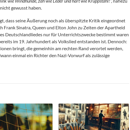
flink wie Windhunde, zäh wie Leder und hart wie Kruppstahl!”,
nahezu
 nicht gewusst haben.
gt, dass seine Äußerung noch als überspitzte Kritik eingeordnet
h Frank Sinatra, Queen und Elton John zu Zeiten der Apartheid
n des Deutschlandliedes nur für Unterrichtszwecke bestimmt waren
ereits im 19. Jahrhundert als Volkslied entstanden ist. Dennoch:
ationen bringt, die gemeinhin am rechten Rand verortet werden,
wann einmal ein Richter den Nazi-Vorwurf als zulässige