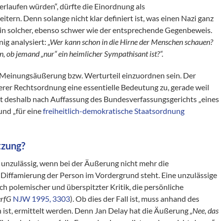
rlaufen würden“, dürfte die Einordnung als
ern. Denn solange nicht klar definiert ist, was einen Nazi ganz
 ein solcher, ebenso schwer wie der entsprechende Gegenbeweis.
nig analysiert:
„Wer kann schon in die Hirne der Menschen schauen?
, ob jemand „nur“ ein heimlicher Sympathisant ist?“.
 Meinungsäußerung bzw. Werturteil einzuordnen sein. Der
er Rechtsordnung eine essentielle Bedeutung zu, gerade weil
e ist deshalb nach Auffassung des Bundesverfassungsgerichts „eines
nd „für eine
freiheitlich-demokratische Staatsordnung
tzung?
nzulässig, wenn bei der Äußerung nicht mehr die
 Diffamierung der Person im Vordergrund steht. Eine unzulässige
ch polemischer und überspitzter Kritik, die persönliche
rfG
NJW 1995, 3303
). Ob dies der Fall ist, muss anhand des
 ist, ermittelt werden. Denn Jan Delay hat die Äußerung
„Nee, das