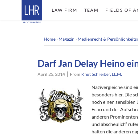
LAW FIRM
TEAM
FIELDS OF A
Home
›
Magazin
›
Medienrecht & Persönlichkeits
Darf Jan Delay Heino ei
April 25, 2014
From
Knut Schreiber, LL.M.
Nazivergleiche sind ei
besonders hier. Die s
noch einen sensiblen
Echo und der Aufschre
anderen Prominenten e
und abscheulich“ rufe
halten die anderen da