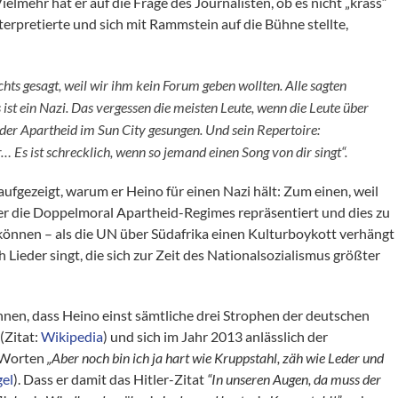
Vielmehr hat er auf die Frage des Journalisten, ob es nicht „krass“
erpretierte und sich mit Rammstein auf die Bühne stellte,
ts gesagt, weil wir ihm kein Forum geben wollten. Alle sagten
as ist ein Nazi. Das vergessen die meisten Leute, wenn die Leute über
der Apartheid im Sun City gesungen. Und sein Repertoire:
… Es ist schrecklich, wenn so jemand einen Song von dir singt“.
ufgezeigt, warum er Heino für einen Nazi hält: Zum einen, weil
iter die Doppelmoral Apartheid-Regimes repräsentiert und dies zu
 können – als die UN über Südafrika einen Kulturboykott verhängt
h Lieder singt, die sich zur Zeit des Nationalsozialismus größter
nen, dass Heino einst sämtliche drei Strophen der deutschen
(Zitat:
Wikipedia
) und sich im Jahr 2013 anlässlich der
n Worten
„Aber noch bin ich ja hart wie Kruppstahl, zäh wie Leder und
gel
). Dass er damit das Hitler-Zitat
“In unseren Augen, da muss der