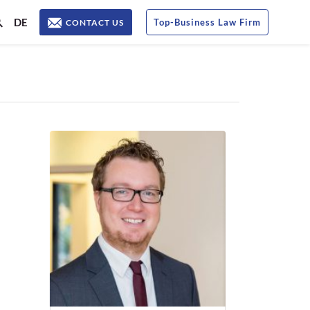
DE
Top
-
Business Law Firm
CONTACT US