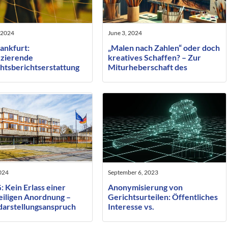
 2024
June 3, 2024
ankfurt:
„Malen nach Zahlen“ oder doch
izierende
kreatives Schaffen? – Zur
htsberichtserstattung
Miturheberschaft des
i ausreichender
beauftragten ausführenden
iger Konfrontation des
Künstlers
fenen
2024
September 6, 2023
 Kein Erlass einer
Anonymisierung von
eiligen Anordnung –
Gerichtsurteilen: Öffentliches
arstellungsanspruch
Interesse vs.
rrang
Persönlichkeitsrecht