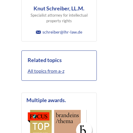
Knut Schreiber, LL.M.
Specialist attorney for intellectual
property rights
schreiber@lhr-law.de
Related topics
All topics from a-z
Multiple awards.