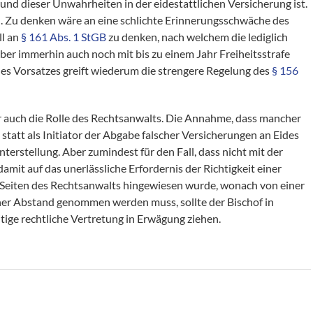
und dieser Unwahrheiten in der eidestattlichen Versicherung ist.
n. Zu denken wäre an eine schlichte Erinnerungsschwäche des
ll an
§ 161 Abs. 1 StGB
zu denken, nach welchem die lediglich
 aber immerhin auch noch mit bis zu einem Jahr Freiheitsstrafe
 des Vorsatzes greift wiederum die strengere Regelung des
§ 156
 auch die Rolle des Rechtsanwalts. Die Annahme, dass mancher
tatt als Initiator der Abgabe falscher Versicherungen an Eides
erstellung. Aber zumindest für den Fall, dass nicht mit der
damit auf das unerlässliche Erfordernis der Richtigkeit einer
n Seiten des Rechtsanwalts hingewiesen wurde, wonach von einer
her Abstand genommen werden muss, sollte der Bischof in
ige rechtliche Vertretung in Erwägung ziehen.