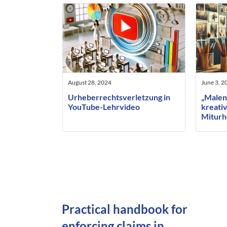
August 28, 2024
June 3, 2
Urheberrechtsverletzung in
„Malen
YouTube-Lehrvideo
kreativ
Miturh
beauft
Künstl
Practical handbook for
enforcing claims in