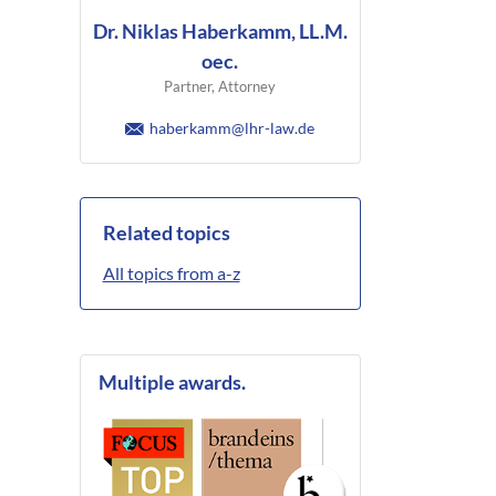
Dr. Niklas Haberkamm, LL.M.
oec.
Partner, Attorney
haberkamm@lhr-law.de
Related topics
All topics from a-z
Multiple awards.