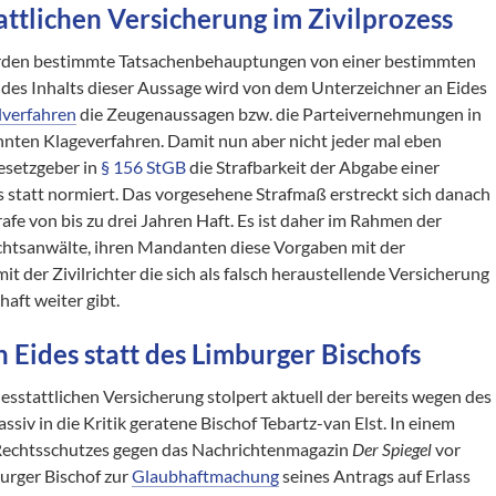
attlichen Versicherung im Zivilprozess
 werden bestimmte Tatsachenbehauptungen von einer bestimmten
it des Inhalts dieser Aussage wird von dem Unterzeichner an Eides
lverfahren
die Zeugenaussagen bzw. die Parteivernehmungen in
nnten Klageverfahren. Damit nun aber nicht jeder mal eben
Gesetzgeber in
§ 156 StGB
die Strafbarkeit der Abgabe einer
 statt normiert. Das vorgesehene Strafmaß erstreckt sich danach
trafe von bis zu drei Jahren Haft. Es ist daher im Rahmen der
echtsanwälte, ihren Mandanten diese Vorgaben mit der
it der Zivilrichter die sich als falsch heraustellende Versicherung
haft weiter gibt.
n Eides statt des Limburger Bischofs
desstattlichen Versicherung stolpert aktuell der bereits wegen des
siv in die Kritik geratene Bischof Tebartz-van Elst. In einem
 Rechtsschutzes gegen das Nachrichtenmagazin
Der Spiegel
vor
urger Bischof zur
Glaubhaftmachung
seines Antrags auf Erlass