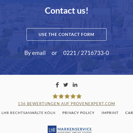
Contact us!
USE THE CONTACT FORM
By email
or
0221 / 2716733-0
136
BEWERTUNGEN AUF PROVENEXPERT.COM
6 LHR RECHTSANWÄLTE KÖLN
PRIVACY POLICY
IMPRINT
CAR
LAMPMANN, HABERKAMM & RO