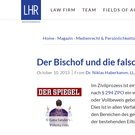
LAW FIRM
TEAM
FIELDS OF A
Home
›
Magazin
›
Medienrecht & Persönlichkeits
Der Bischof und die fals
October 10, 2013
From
Dr. Niklas Haberkamm, LL.
Im Zivilprozess ist e
nach
§ 294 ZPO
ein 
oder Vollbeweis geb
Dies ist in allen Ver
den Bereichen des ge
© Gina Sanders –
der bestehenden Eilbe
Fotolia.com