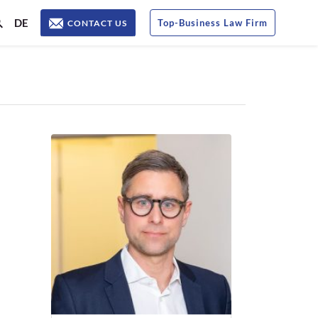
DE
Top
-
Business Law Firm
CONTACT US